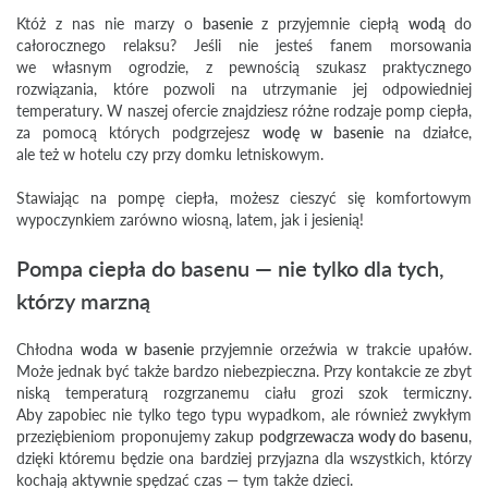
Któż z nas nie marzy o
basenie
z przyjemnie ciepłą
wodą
do
całorocznego relaksu? Jeśli nie jesteś fanem morsowania
we własnym ogrodzie, z pewnością szukasz praktycznego
rozwiązania, które pozwoli na utrzymanie jej odpowiedniej
temperatury. W naszej ofercie znajdziesz różne rodzaje pomp ciepła,
za pomocą których podgrzejesz
wodę w basenie
na działce,
ale też w hotelu czy przy domku letniskowym.
Stawiając na pompę ciepła, możesz cieszyć się komfortowym
wypoczynkiem zarówno wiosną, latem, jak i jesienią!
Pompa ciepła do basenu — nie tylko dla tych,
którzy marzną
Chłodna
woda w basenie
przyjemnie orzeźwia w trakcie upałów.
Może jednak być także bardzo niebezpieczna. Przy kontakcie ze zbyt
niską temperaturą rozgrzanemu ciału grozi szok termiczny.
Aby zapobiec nie tylko tego typu wypadkom, ale również zwykłym
przeziębieniom proponujemy zakup
podgrzewacza wody do basenu
,
dzięki któremu będzie ona bardziej przyjazna dla wszystkich, którzy
kochają aktywnie spędzać czas — tym także dzieci.