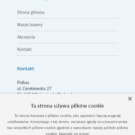
Strona główna
Nasze baseny
Akcesoria
Kontakt
Kontakt
Polbas
ul. Cerekiewska 27
26-652
Milejowice k/ Radomia
×
Ta strona używa plików cookie
Tel.:
+48 48 385 89 67
Kom.:
+48 797 170 432
Ta strona korzysta z plików cookie, aby zapewnić lepszą wygodę
Email:
biuro@
polbas.pl
użytkowania. Korzystając z tej strony, wyrażasz zgodę na używanie przez
nas wszystkich plików cookie zgodnie z warunkami naszej polityki plików
cookie.
Dowiedz się więcej