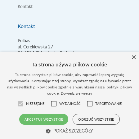
Kontakt
Kontakt
Polbas
ul. Cerekiewska 27
26-652
Milejowice k/ Radomia
×
Ta strona używa plików cookie
Tel.:
+48 48 385 89 67
Kom.:
+48 797 170 432
Ta strona korzysta z plików cookie, aby zapewnić lepszą wygodę
Email:
biuro@
polbas.pl
użytkowania. Korzystając z tej strony, wyrażasz zgodę na używanie przez
nas wszystkich plików cookie zgodnie z warunkami naszej polityki plików
cookie.
Dowiedz się więcej
NIEZBĘDNE
WYDAJNOŚĆ
TARGETOWANIE
AKCEPTUJ WSZYSTKIE
ODRZUĆ WSZYSTKIE
Copyright © 2026 by Polbas. Wszelkie prawa zastrzeżone.
POKAŻ SZCZEGÓŁY