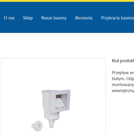
O nas
Sklep
Nasze baseny
Akcesoria
Przykrycia basen
Kod produk
Przepływ w
białym. Odp
montowany 
wewnętrzny