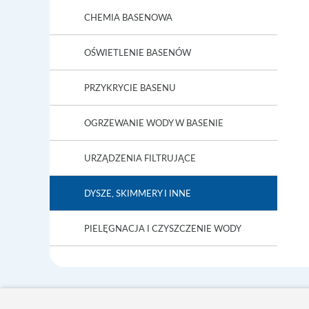
CHEMIA BASENOWA
OŚWIETLENIE BASENÓW
PRZYKRYCIE BASENU
OGRZEWANIE WODY W BASENIE
URZĄDZENIA FILTRUJĄCE
DYSZE, SKIMMERY I INNE
PIELĘGNACJA I CZYSZCZENIE WODY
Polbas - Producent basenów